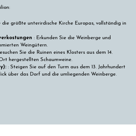
lion:
die größte unterirdische Kirche Europas, vollständig in
verkostungen
: Erkunden Sie die Weinberge und
mmierten Weingütern.
suchen Sie die Ruinen eines Klosters aus dem 14.
 Ort hergestellten Schaumweine.
y):
: Steigen Sie auf den Turm aus dem 13. Jahrhundert
ick über das Dorf und die umliegenden Weinberge.