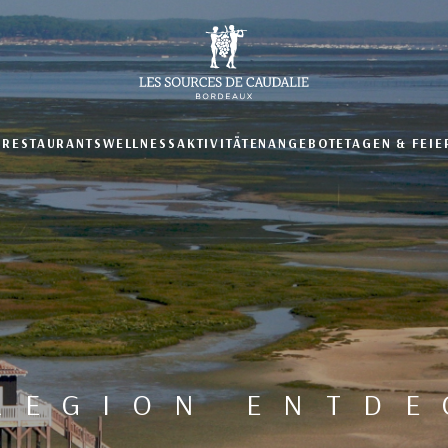
N
RESTAURANTS
WELLNESS
AKTIVITÄTEN
ANGEBOTE
TAGEN & FEIE
REGION ENTD