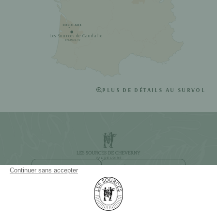
BORDEAUX
Les Sources de Caudalie
BORDEAUX
PLUS DE DÉTAILS AU SURVOL
NEWSLETTER
ACCÈS ET CONTACT