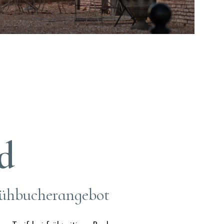
d
rühbucherangebot