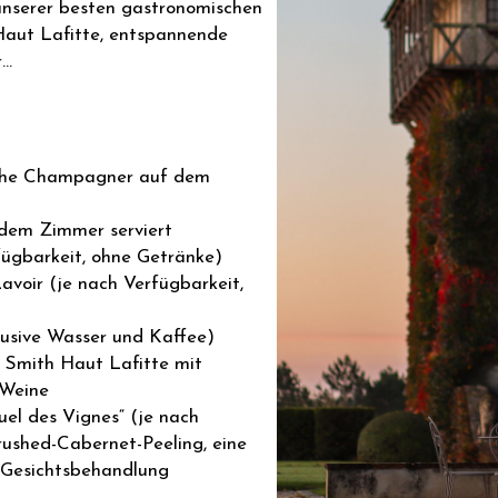
unserer besten gastronomischen
Haut Lafitte, entspannende
r…
sche Champagner auf dem
 dem Zimmer serviert
fügbarkeit, ohne Getränke)
avoir (je nach Verfügbarkeit,
lusive Wasser und Kaffee)
u Smith Haut Lafitte mit
 Weine
uel des Vignes“ (je nach
rushed-Cabernet-Peeling, eine
 Gesichtsbehandlung