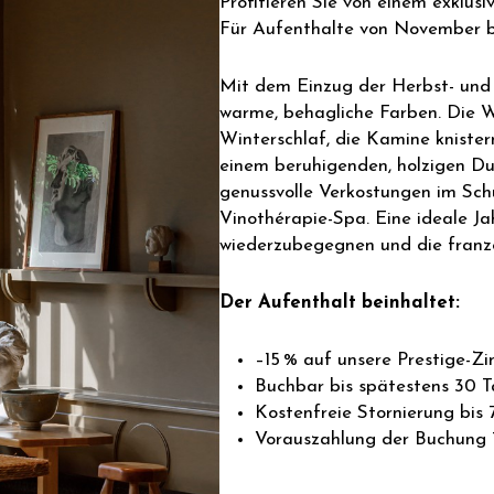
Profitieren Sie von einem exklusi
Für Aufenthalte von November bi
Mit dem Einzug der Herbst- und 
warme, behagliche Farben. Die W
Winterschlaf, die Kamine knister
einem beruhigenden, holzigen Duf
genussvolle Verkostungen im Sc
Vinothérapie-Spa. Eine ideale Ja
wiederzubegegnen und die franzö
Der Aufenthalt beinhaltet:
–15 % auf unsere Prestige-Zi
Buchbar bis spätestens 30 T
Kostenfreie Stornierung bis
Vorauszahlung der Buchung 