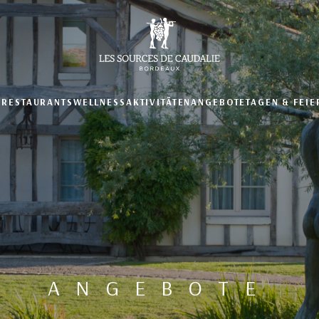
N
RESTAURANTS
WELLNESS
AKTIVITÄTEN
ANGEBOTE
TAGEN & FEIE
ANGEBOTE