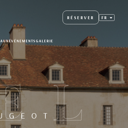
RÉSERVER
FR
EAUX
ÉVÉNEMENTS
GALERIE
EL
OUGEOT