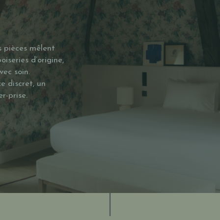
 pièces mêlent
iseries d’origine,
vec soin.
e discret, un
r-prise.