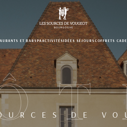
AURANTS ET BAR
SPA
ACTIVITÉS
IDÉES SÉJOURS
COFFRETS CAD
ÔT
OURCES DE V