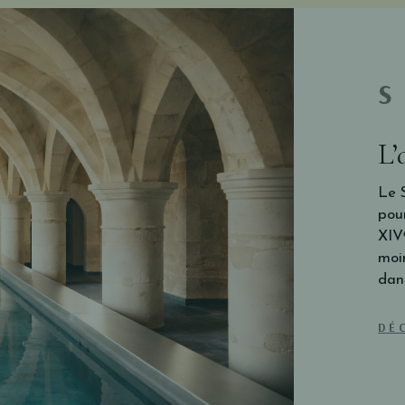
S
L’
Le 
pour
XIVᵉ
moin
dan
DÉ