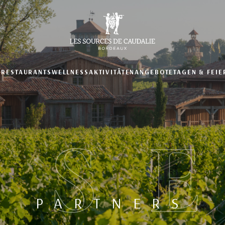
N
RESTAURANTS
WELLNESS
AKTIVITÄTEN
ANGEBOTE
TAGEN & FEIE
NS
PARTNERS