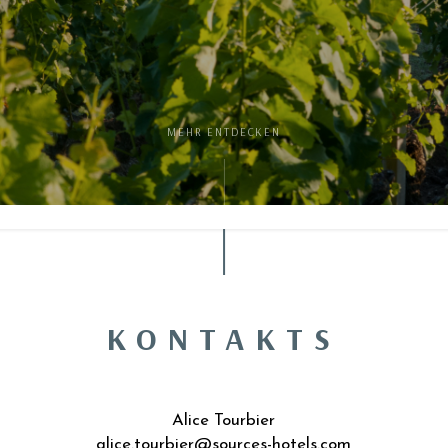
MEHR ENTDECKEN
KONTAKTS
Alice Tourbier
alice.tourbier@sources-hotels.com