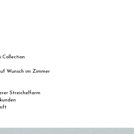
N
 Collection
 auf Wunsch im Zimmer
erer Streichelfarm
rkunden
nft