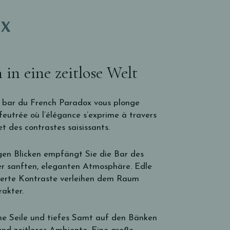
OX
n in eine zeitlose Welt
le bar du French Paradox vous plonge
eutrée où l’élégance s’exprime à travers
t des contrastes saisissants.
igen Blicken empfängt Sie die Bar des
er sanften, eleganten Atmosphäre. Edle
nierte Kontraste verleihen dem Raum
akter.
he Seile und tiefes Samt auf den Bänken