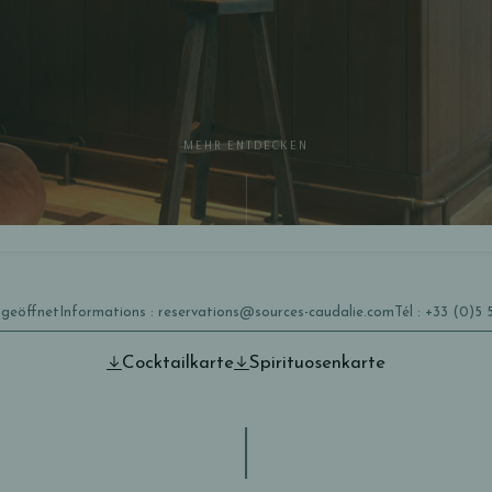
MEHR ENTDECKEN
geöffnet
Informations :
reservations@sources-caudalie.com
Tél :
+33 (0)5 
Cocktailkarte
Spirituosenkarte