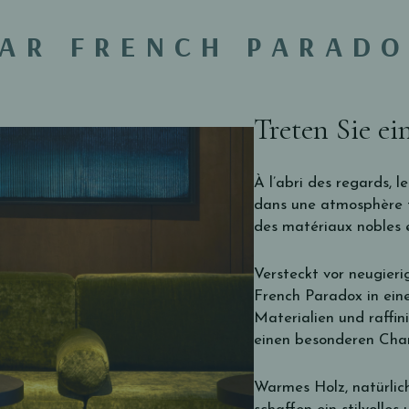
AR FRENCH PARAD
Treten Sie ei
À l’abri des regards, 
dans une atmosphère f
des matériaux nobles e
Versteckt vor neugier
French Paradox in ein
Materialien und raffi
einen besonderen Char
Warmes Holz, natürlic