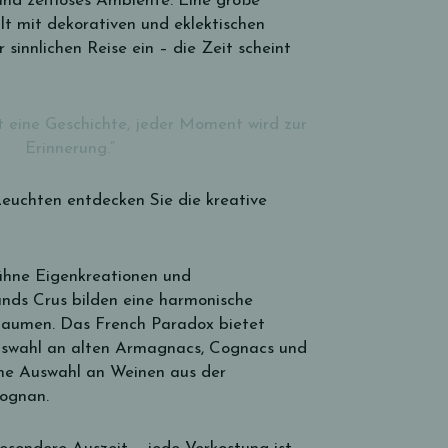
s und zeitloses Ambiente. Eine große
llt mit dekorativen und eklektischen
 sinnlichen Reise ein – die Zeit scheint
lt eine Geschichte, jeder Moment wird zur
Erinnerung.“
Leuchten entdecken Sie die kreative
kühne Eigenkreationen und
nds Crus bilden eine harmonische
Gaumen. Das French Paradox bietet
uswahl an alten Armagnacs, Cognacs und
ine Auswahl an Weinen aus der
éognan.