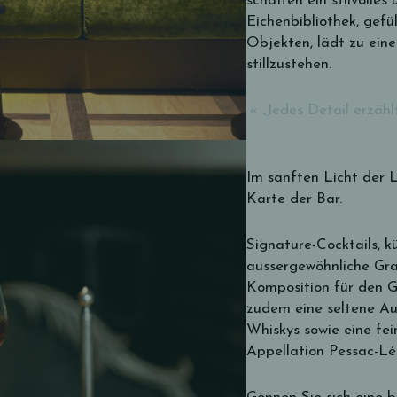
schaffen ein stilvolle
Eichenbibliothek, gefü
Objekten, lädt zu einer
stillzustehen.
«
„Jedes Detail erzäh
Im sanften Licht der 
Karte der Bar.
Signature-Cocktails, 
aussergewöhnliche Gra
Komposition für den 
zudem eine seltene A
Whiskys sowie eine fe
Appellation Pessac-L