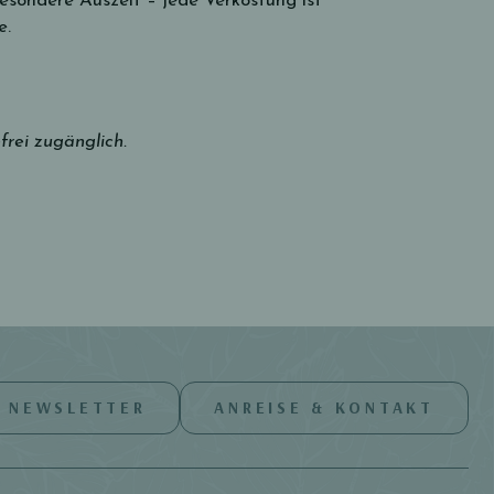
esondere Auszeit – jede Verkostung ist
e.
frei zugänglich.
NEWSLETTER
ANREISE & KONTAKT