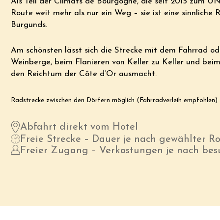
Als Teil der Climats de Bourgogne, die seit 2015 zum U
Route weit mehr als nur ein Weg – sie ist eine sinnliche 
Burgunds.
Am schönsten lässt sich die Strecke mit dem Fahrrad od
Weinberge, beim Flanieren von Keller zu Keller und beim 
den Reichtum der Côte d’Or ausmacht.
Radstrecke zwischen den Dörfern möglich (Fahrradverleih empfohlen)
Abfahrt direkt vom Hotel
Freie Strecke – Dauer je nach gewählter R
Freier Zugang – Verkostungen je nach be