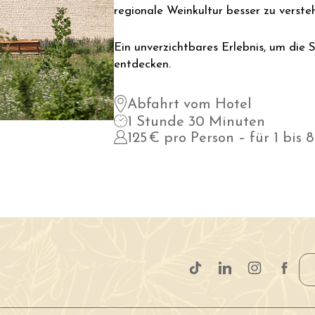
regionale Weinkultur besser zu verste
Ein unverzichtbares Erlebnis, um die 
entdecken.
Abfahrt
vom
Hotel
1
Stunde
30
Minuten
125
€
pro Person
–
f
ü
r
1 bis 