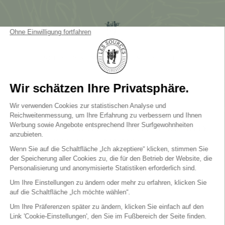
ANREISE & KONTAKT
NEWSLETTER
2 PLACE DU CHÂTEAU, CHÂTEAU DE GILLY
21640 GILLY-LÈS-CÎTEAUX
+33(0)3 80 23 22 22
LES SOURCES DE CAUDALIE
5-Sterne-Hotel & 3 Michelin-Schlüssel
LES SOURCES DE CHEVERNY
5-Sterne-Hotel & 3 Michelin-Schlüssel
LES SOURCES DE VOUGEOT
5-Sterne Hotel
FAQ