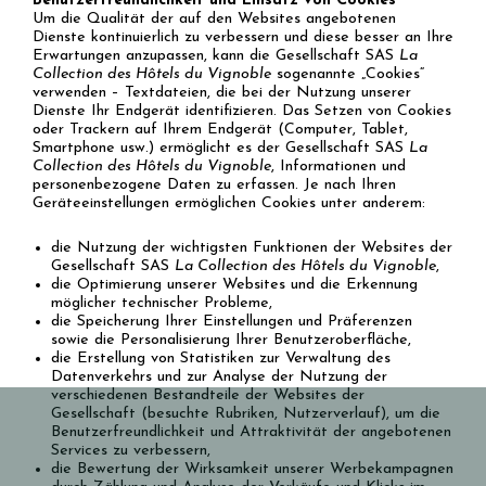
Benutzerfreundlichkeit und Einsatz von Cookies
Um die Qualität der auf den Websites angebotenen
Dienste kontinuierlich zu verbessern und diese besser an Ihre
Erwartungen anzupassen, kann die Gesellschaft SAS
La
Collection des Hôtels du Vignoble
sogenannte „Cookies“
verwenden – Textdateien, die bei der Nutzung unserer
Dienste Ihr Endgerät identifizieren. Das Setzen von Cookies
oder Trackern auf Ihrem Endgerät (Computer, Tablet,
Smartphone usw.) ermöglicht es der Gesellschaft SAS
La
Collection des Hôtels du Vignoble
, Informationen und
personenbezogene Daten zu erfassen. Je nach Ihren
Geräteeinstellungen ermöglichen Cookies unter anderem:
die Nutzung der wichtigsten Funktionen der Websites der
Gesellschaft SAS
La Collection des Hôtels du Vignoble
,
die Optimierung unserer Websites und die Erkennung
möglicher technischer Probleme,
die Speicherung Ihrer Einstellungen und Präferenzen
sowie die Personalisierung Ihrer Benutzeroberfläche,
die Erstellung von Statistiken zur Verwaltung des
Datenverkehrs und zur Analyse der Nutzung der
verschiedenen Bestandteile der Websites der
Gesellschaft (besuchte Rubriken, Nutzerverlauf), um die
Benutzerfreundlichkeit und Attraktivität der angebotenen
Services zu verbessern,
die Bewertung der Wirksamkeit unserer Werbekampagnen