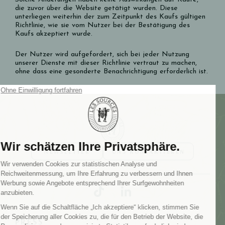
die zuvor über die Website getätigt wurden. Diese
unterliegen weiterhin der zum Zeitpunkt des Kaufs gültigen
Richtlinie, wie sie vom Nutzer bei der Bestätigung des
Kaufs akzeptiert wurde.
Der Nutzer wird aufgefordert, sich bei jeder Nutzung
unserer Dienste mit dieser Richtlinie vertraut zu machen,
ohne dass eine gesonderte Benachrichtigung erforderlich ist.
NEWSLETTER
UNS KONTAKTIEREN
PRESS