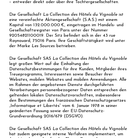
– entweder direkt oder über ihre Tochtergesellschaften.
Die Gesellschaft
La Collection des Hôtels du Vignoble
ist
eine vereinfachte Aktiengesellschaft (S.A.S.) mit einem
Kapital von 132.000.000 €, eingetragen im Handels- und
Gesellschaftsregister von Paris unter der Nummer
92054821100019. Der Sitz befindet sich in der 43 rue
Raynouard, 75016 Paris. Ihre Geschäftstätigkeit wird unter
der Marke
Les Sources
betrieben.
Die Gesellschaft SAS
La Collection des Hôtels du Vignoble
legt großen Wert auf die Einhaltung der
Datenschutzbestimmungen für ihre Kunden, Mitglieder ihres
Treueprogramms, Interessenten sowie Besucher ihrer
Websites, mobilen Websites und mobilen Anwendungen. Alle
im Rahmen der angebotenen Dienste durchgeführten
Verarbeitungen personenbezogener Daten entsprechen den
geltenden lokalen Datenschutzvorschriften, insbesondere
den Bestimmungen des französischen Datenschutzgesetzes
„Informatique et Libertés“ vom 6. Januar 1978 in seiner
geänderten Fassung sowie der EU-Datenschutz-
Grundverordnung 2016/679 (DSGVO).
Die Gesellschaft SAS
La Collection des Hôtels du Vignoble
hat zudem geeignete interne Verfahren implementiert, um