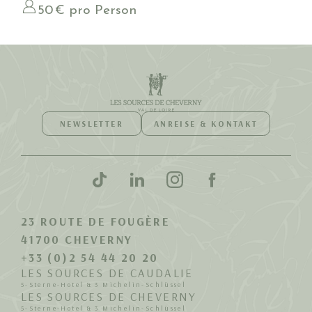
50 € pro Person
NEWSLETTER
ANREISE & KONTAKT
23 ROUTE DE FOUGÈRE
41700 CHEVERNY
+33 (0)2 54 44 20 20
LES SOURCES DE CAUDALIE
5-Sterne-Hotel & 3 Michelin-Schlüssel
LES SOURCES DE CHEVERNY
5-Sterne-Hotel & 3 Michelin-Schlüssel