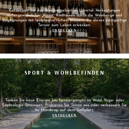
Entdecken Sie das Weinbaugebiet im Loiretal: Verkostungen
außergewöhnlicher Weine, Radtouren durch die Weinberge und
Begegnungen mit leidenschaftlichen Winzern, die dieses einzigartige
Terroir zum Leben erwecken.
ENTDECKEN
SPORT & WOHLBEFINDEN
Tanken Sie neue Energie bei Spaziergängen im Wald, Yoga- oder
Sophrologie-Sitzungen. Probieren Sie Tennis aus oder verbessern Sie
Ihr Handicap auf dem Golfplatz.
ENTDECKEN