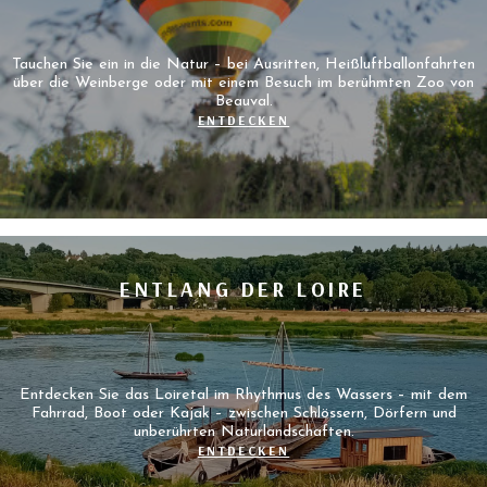
Tauchen Sie ein in die Natur – bei Ausritten, Heißluftballonfahrten
über die Weinberge oder mit einem Besuch im berühmten Zoo von
Beauval.
ENTDECKEN
ENTLANG DER LOIRE
Entdecken Sie das Loiretal im Rhythmus des Wassers – mit dem
Fahrrad, Boot oder Kajak – zwischen Schlössern, Dörfern und
unberührten Naturlandschaften.
ENTDECKEN