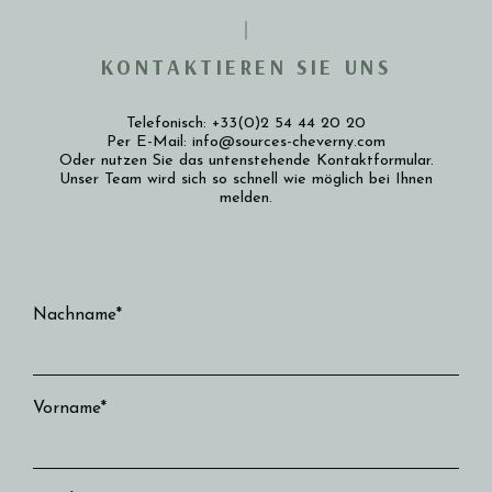
KONTAKTIEREN SIE UNS
Telefonisch: +33(0)2 54 44 20 20
Per E-Mail: info@sources-cheverny.com
Oder nutzen Sie das untenstehende Kontaktformular.
Unser Team wird sich so schnell wie möglich bei Ihnen
melden.
5 km
3 mi
Leaflet
©
OpenStreetMap
+
Nachname*
−
Vorname*