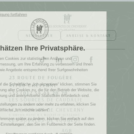
NEWSLETTER
ANREISE & KONTAKT
23 ROUTE DE FOUGÈRE
41700 CHEVERNY
+33 (0)2 54 44 20 20
LES SOURCES DE CAUDALIE
5-Sterne-Hotel & 3 Michelin-Schlüssel
LES SOURCES DE CHEVERNY
5-Sterne-Hotel & 3 Michelin-Schlüssel
LES SOURCES DE VOUGEOT
5-Sterne Hotel
AGB