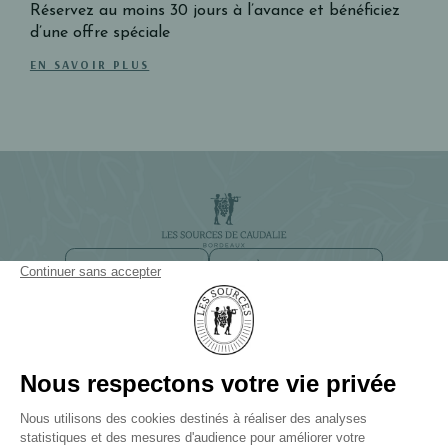
Réservez au moins 30 jours à l’avance et bénéficiez
d’une offre spéciale
EN SAVOIR PLUS
NEWSLETTER
ACCÈS ET CONTACT
CHEMIN DE SMITH HAUT LAFITTE
33650 BORDEAUX-MARTILLAC