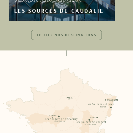
LES SOURCES DE CAUDALIE
TOUTES NOS DESTINATIONS
PARIS
STRASBOURG
Les Sources – Alsace
ALSACE
TOURS
DIJON
Les Sources de Cheverny
Les Sources de Vougeot
VAL DE LOIRE
BOURGOGNE