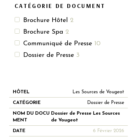
CATÉGORIE DE DOCUMENT
Brochure Hôtel
2
Brochure Spa
2
Communiqué de Presse
10
Dossier de Presse
3
NOM DU
Les Sources de Vougeot
HÔTEL
CATÉGORIE
DA
DOCUMENT
Dossier de Presse
Dossier de Presse Les Sources
de Vougeot
6 Février 2026