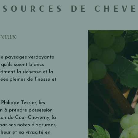
 SOURCES DE CHEV
teaux
e de paysages verdoyants
qu’ils soient blancs
ment la richesse et la
vées pleines de finesse et
Philippe Tessier, les
n à prendre possession
on de Cour-Cheverny, la
 par ses notes d’agrumes,
cheur et sa vivacité en