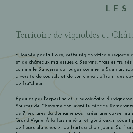
LES
Territoire de vignobles et Châ
Sillonnée par la Loire, cette région viticole regorg
et de châteaux majestueux. Ses vins, frais et fruités, 
comme le Sancerre ou rouges comme le Saumur, expri
diversité de ses sols et de son climat, offrant des cu
de fraîcheur.
Épaulés par l’expertise et le savoir-faire du vigneron 
Sources de Cheverny ont invité le cépage Romoranti
de 7 hectares du domaine pour créer une cuvée mais
Grand’Vigne. À la fois minéral et généreux, il séduit
de fleurs blanches et de fruits à chair jaune. Sa fraî