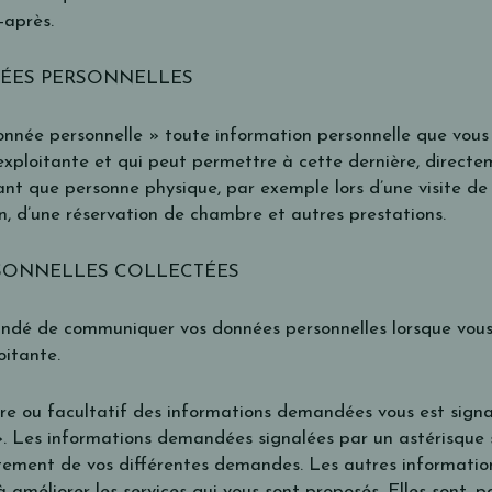
i-après.
ÉES PERSONNELLES
onnée personnelle » toute information personnelle que vous
exploitante et qui peut permettre à cette dernière, directe
ant que personne physique, par exemple lors d’une visite de 
, d’une réservation de chambre et autres prestations.
SONNELLES COLLECTÉES
andé de communiquer vos données personnelles lorsque vous 
oitante.
re ou facultatif des informations demandées vous est signal
». Les informations demandées signalées par un astérisque 
itement de vos différentes demandes. Les autres informatio
 améliorer les services qui vous sont proposés. Elles sont, 