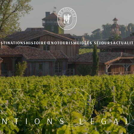
ESTINATIONS
HISTOIRE
ŒNOTOURISME
IDÉES SÉJOURS
ACTUALIT
NO
NTIONS LEGA