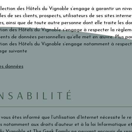
lection des Hôtels du Vignoble s’engage à garantir un nive
s de ses clients, prospects, utilisateurs de ses sites interne
es, ainsi que de toute autre personne dont elle traite les d
tion des Hôtels du Vignoble s’engage à respecter la règlem
ents de données personnelles qu’elle met en œuvre. Plus par
tion des Hôtels du Vignoble s’engage notamment à respecte
page suivante
es données
NSABILITÉ
 vous êtes informé que l’utilisation d’Internet nécessite le 
ves notamment aux droits d’auteur et à la loi Informatique e
du Vignoble et The Geek Family ne peuvent encourir de resp