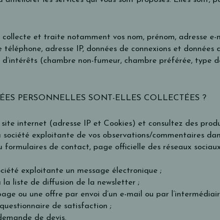
 collecte et traite notamment vos nom, prénom, adresse e-m
 téléphone, adresse IP, données de connexions et données d
 d’intérêts (chambre non-fumeur, chambre préférée, type de
ES PERSONNELLES SONT-ELLES COLLECTÉES ?
site internet (adresse IP et Cookies) et consultez des produi
a société exploitante de vos observations/commentaires dan
u formulaires de contact, page officielle des réseaux sociaux
ciété exploitante un message électronique ;
 la liste de diffusion de la newsletter ;
ge ou une offre par envoi d’un e-mail ou par l’intermédiaire
uestionnaire de satisfaction ;
demande de devis.