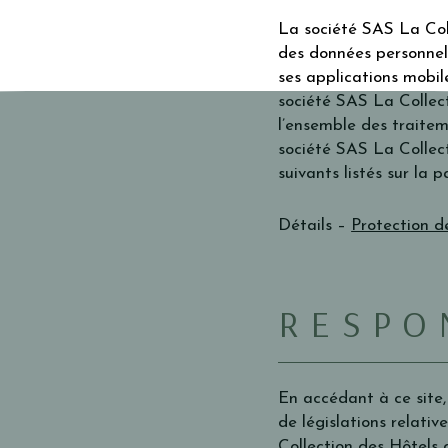
La société SAS La Col
des données personnelle
ses applications mobil
société SAS La Collec
l’ensemble des traitem
société SAS La Collec
suivants listés sur la 
Détails –
Protection d
RESPO
En accédant à ce site,
de législations relati
Collection des Hôtels 