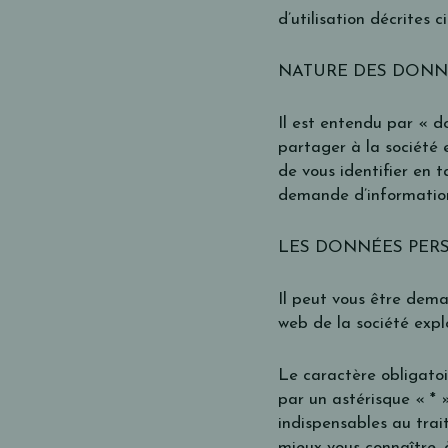
d’utilisation décrites c
NATURE DES DONN
Il est entendu par « d
partager à la société 
de vous identifier en t
demande d’information
LES DONNÉES PER
Il peut vous être dem
web de la société expl
Le caractère obligatoi
par un astérisque « * 
indispensables au tra
mieux vous connaître, à