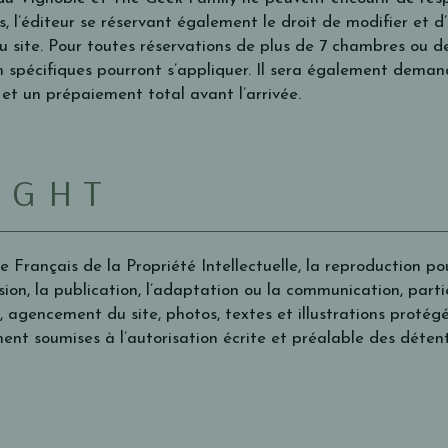
s, l’éditeur se réservant également le droit de modifier et d
 site.
Pour toutes réservations de plus de 7 chambres ou de
on spécifiques pourront s’appliquer. Il sera également dem
et un prépaiement total avant l’arrivée.
IGHT
 Français de la Propriété Intellectuelle, la reproduction p
fusion, la publication, l’adaptation ou la communication, parti
 agencement du site, photos, textes et illustrations protégé
ent soumises à l’autorisation écrite et préalable des détente