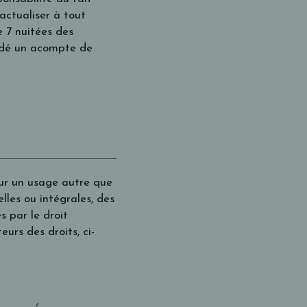
’actualiser à tout
 7 nuitées des
andé un acompte de
our un usage autre que
elles ou intégrales, des
s par le droit
urs des droits, ci-