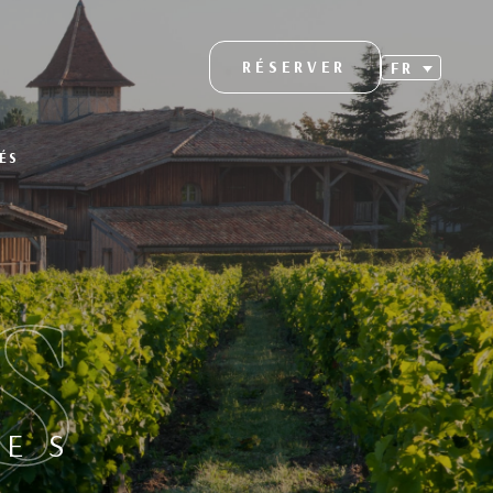
RÉSERVER
FR
ÉS
S
LES