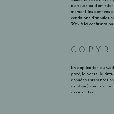
d’erreurs ou d’omission
moment les données du
conditions d’annulati
30% à la confirmation 
COPYR
En application du Code
privé, la vente, la dif
données (présentation,
d’auteur) sont strictem
dessus cités.