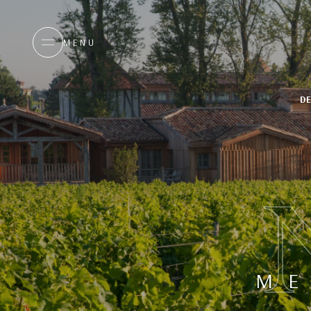
MENU
D
ME