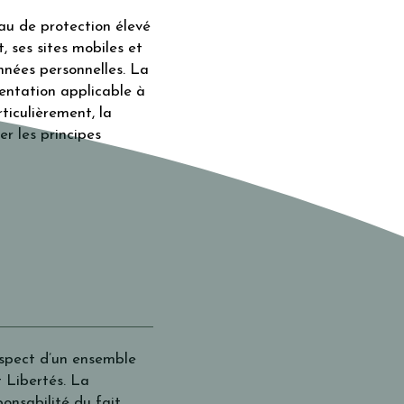
au de protection élevé
t, ses sites mobiles et
onnées personnelles. La
entation applicable à
ticulièrement, la
r les principes
respect d’un ensemble
t Libertés. La
onsabilité du fait