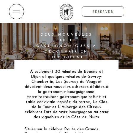
RÉSERVER
DEUX NOUVELLES
TABLES
GASTRONOMIQUES À
DÉCOUVRIR EN
BOURGOGNE
À seulement 30 minutes de Beaune et
Dijon et quelques minutes de Gevrey-
Chambertin, Les Sources de Vougeot
dévoilent deux nouvelles adresses dédiées à
la gastronomie bourguignonne.
Entre restaurant gastronomique raffiné et
table conviviale inspirée du terroir, Le Clos
de la Tour et L’Auberge des Cîteaux
célèbrent l’art de vivre bourguignon au cœur
des vignobles de la Côte de Nuits.
Situés sur la célèbre Route des Grands