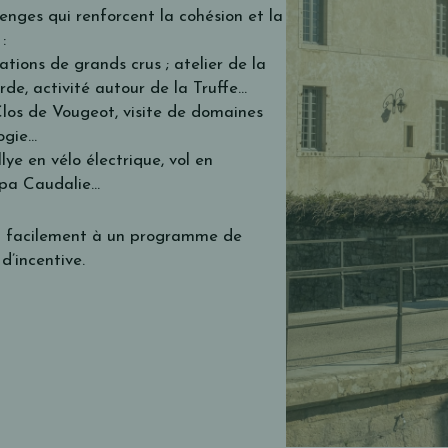
enges qui renforcent la cohésion et la
:
tions de grands crus ; atelier de la
de, activité autour de la Truffe…
Clos de Vougeot, visite de domaines
logie…
llye en vélo électrique, vol en
Spa Caudalie…
nt facilement à un programme de
d’incentive.