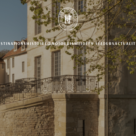
ESTINATIONS
HISTOIRE
ŒNOTOURISME
IDÉES SÉJOURS
ACTUALIT