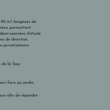
 90 m², baignées de
ipées, permettent
u demi-journées d’étude
ns de direction,
 privatisations.
 de la Tour
ners face au jardin.
re afin de répondre