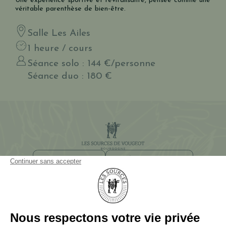
Une expérience sportive et revitalisante, pensée comme une
véritable parenthèse de bien-être.
Salle Les Ailes
1 heure / cours
Séance solo : 144 €/personne
Séance duo : 180 €
NEWSLETTER
ACCÈS ET CONTACT