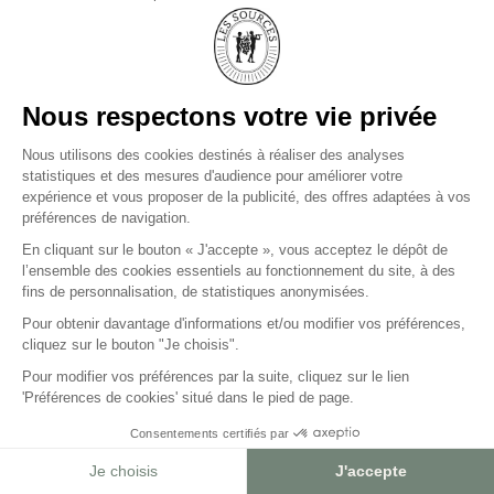
2 PLACE DU CHÂTEAU, CHÂTEAU DE GILLY
21640 GILLY-LÈS-CÎTEAUX
+33(0)3 80 23 22 22
LES SOURCES DE CAUDALIE
PALACE ET 3 CLEFS
MICHELIN
LES SOURCES DE CHEVERNY
HÔTEL 5 ÉTOILES ET
2 CLEFS MICHELIN
LES SOURCES DE VOUGEOT
HÔTEL 5 ÉTOILES
CARRIÈRES
AGENCES DE VOYAGES
BLOG
PRESSE
FAQ
CGV
MENTIONS LÉGALES ET DONNÉES