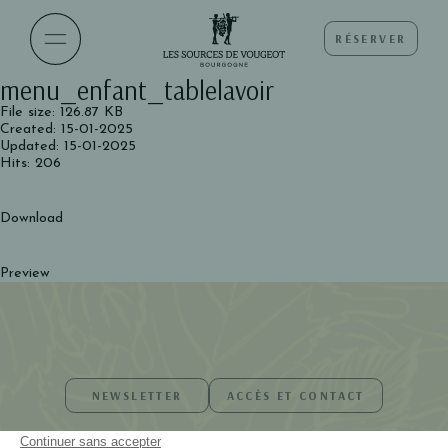
RÉSERVER
menu_enfant_tablelavoir
File size: 126.87 KB
Created: 15-01-2025
Updated: 15-01-2025
Hits: 206
Download
Preview
NEWSLETTER
ACCÈS ET CONTACT