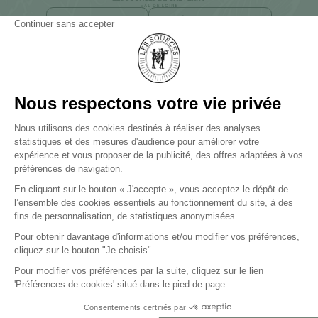
NEWSLETTER
ACCÈS ET CONTACT
23 ROUTE DE FOUGÈRE
41700 CHEVERNY
+33 (0)2 54 44 20 20
LES SOURCES DE CAUDALIE
Palace et 3 Clefs Michelin
LES SOURCES DE CHEVERNY
Hôtel 5 étoiles et 2 Clefs Michelin
LES SOURCES DE VOUGEOT
Hôtel 5 étoiles
PRESSE
BLOG
CARRIÈRES
AGENCES DE VOYAGES
FAQ
CGV