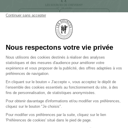
NEWSLETTER
ACCÈS ET CONTACT
23 ROUTE DE FOUGÈRE
41700 CHEVERNY
+33 (0)2 54 44 20 20
LES SOURCES DE CAUDALIE
Palace et 3 Clefs Michelin
LES SOURCES DE CHEVERNY
Hôtel 5 étoiles et 2 Clefs Michelin
LES SOURCES DE VOUGEOT
Hôtel 5 étoiles
PRESSE
BLOG
CARRIÈRES
AGENCES DE VOYAGES
FAQ