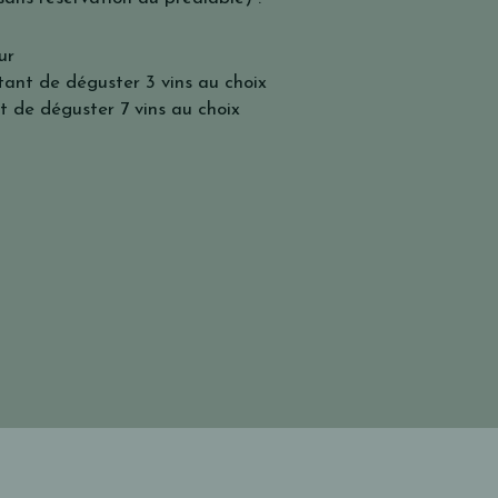
ur
ant de déguster 3 vins au choix
 de déguster 7 vins au choix