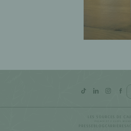
LES SOURCES DE CA
PALACE ET 3 CLEFS MICH
PRESSE
BLOG
CARRIÈRES
A