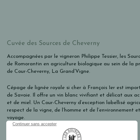
Cuvée des Sources de Cheverny
Accompagnées par le vigneron Philippe Tessier, les Sour
de Romorantin en agriculture biologique au sein de la pr
de Cour-Cheverny, La Grand’Vigne.
Cépage de lignée royale si cher à François 1er est imp
de Savoie. Il offre un vin blanc vivifiant et délicat aux 
et de miel. Un Cour-Cheverny d’exception labellisé agricu
respect de la vigne, de l’homme et de l’environnement 
voyage.