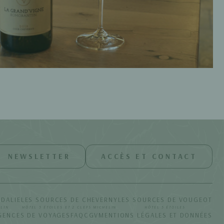
NEWSLETTER
ACCÈS ET CONTACT
UDALIE
LES SOURCES DE CHEVERNY
LES SOURCES DE VOUGEOT
ELIN
HÔTEL 5 ÉTOILES ET 2 CLEFS MICHELIN
HÔTEL 5 ÉTOILES
GENCES DE VOYAGES
FAQ
CGV
MENTIONS LÉGALES ET DONNÉES