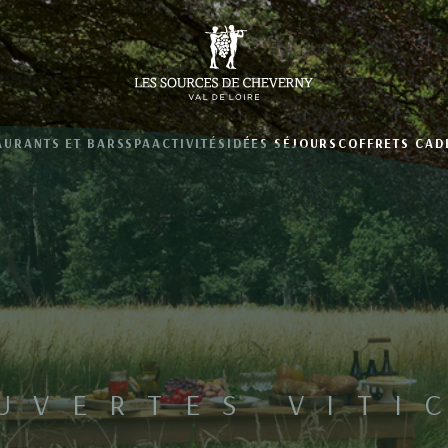
AURANTS ET BARS
SPA
ACTIVITÉS
IDÉES SÉJOURS
COFFRETS CAD
UVERTES VITI