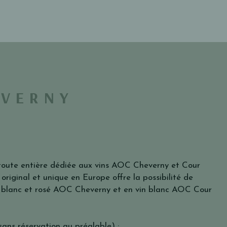
EVERNY
toute entière dédiée aux vins AOC Cheverny et Cour
riginal et unique en Europe offre la possibilité de
, blanc et rosé AOC Cheverny et en vin blanc AOC Cour
sans réservation au préalable) :