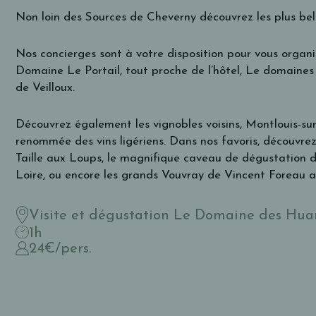
Non loin des Sources de Cheverny découvrez les plus bell
Nos concierges sont à votre disposition pour vous organi
Domaine Le Portail, tout proche de l’hôtel, Le domain
de Veilloux
.
Découvrez également les vignobles voisins, Montlouis-sur
renommée des vins ligériens.
Dans nos favoris, découvre
Taille aux Loups, le magnifique caveau de dégustation d
Loire, ou encore les grands Vouvray de Vincent Foreau 
Visite et dégustation Le Domaine des Hua
1h
24€/pers.