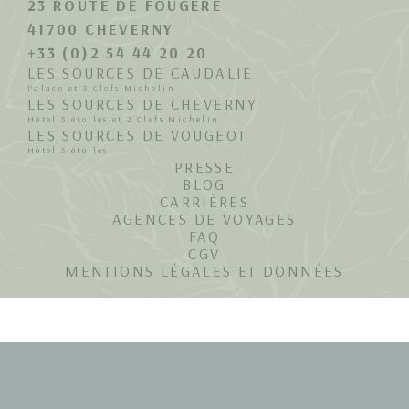
23 ROUTE DE FOUGÈRE
41700 CHEVERNY
+33 (0)2 54 44 20 20
LES SOURCES DE CAUDALIE
Palace et 3 Clefs Michelin
LES SOURCES DE CHEVERNY
Hôtel 5 étoiles et 2 Clefs Michelin
LES SOURCES DE VOUGEOT
Hôtel 5 étoiles
PRESSE
BLOG
CARRIÈRES
AGENCES DE VOYAGES
FAQ
CGV
MENTIONS LÉGALES ET DONNÉES