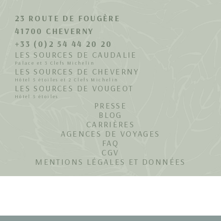
23 ROUTE DE FOUGÈRE
41700 CHEVERNY
+33 (0)2 54 44 20 20
LES SOURCES DE CAUDALIE
Palace et 3 Clefs Michelin
LES SOURCES DE CHEVERNY
Hôtel 5 étoiles et 2 Clefs Michelin
LES SOURCES DE VOUGEOT
Hôtel 5 étoiles
PRESSE
BLOG
CARRIÈRES
AGENCES DE VOYAGES
FAQ
CGV
MENTIONS LÉGALES ET DONNÉES