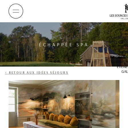
CHAMBRES
RESTAURAN
ÉCHAPPÉE SPA
S
ACTI
IDÉES 
COFFRETS
ÉVÉNE
GAL
< RETOUR AUX IDÉES SÉJOURS