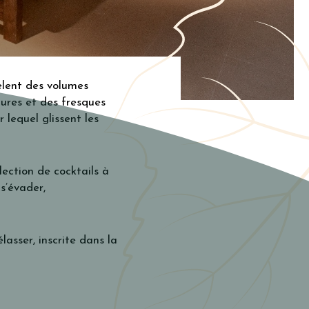
èlent des volumes
tures et des fresques
lequel glissent les
ection de cocktails à
s’évader,
asser, inscrite dans la