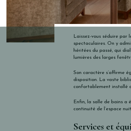
Laissez-vous séduire par 
spectaculaires. On y admir
héritées du passé, qui di
lumières des larges fenêtr
Son caractère s’affirme é
disposition. La vaste bibl
confortablement installé d
Enfin, la salle de bains a
continuité de l’espace nui
Services et éq