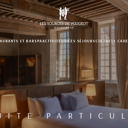
AURANTS ET BAR
SPA
ACTIVITÉS
IDÉES SÉJOURS
COFFRETS CAD
UITE PARTICU