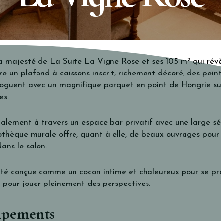
la majesté de La Suite La Vigne Rose et ses 105 m² qui rév
e un plafond à caissons inscrit, richement décoré, des pein
aloguent avec un magnifique parquet en point de Hongrie sur 
es.
galement à travers un espace bar privatif avec une large sél
iothèque murale offre, quant à elle, de beaux ouvrages pour 
ans le salon.
 été conçue comme un cocon intime et chaleureux pour se prél
t pour jouer pleinement des perspectives.
uipements