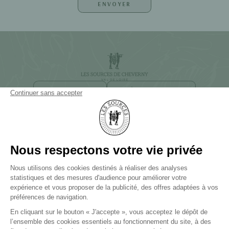
NEWSLETTER
ACCÈS ET CONTACT
23 ROUTE DE FOUGÈRE
41700 CHEVERNY
+33 (0)2 54 44 20 20
LES SOURCES DE CAUDALIE
Palace et 3 Clefs Michelin
LES SOURCES DE CHEVERNY
Hôtel 5 étoiles et 2 Clefs Michelin