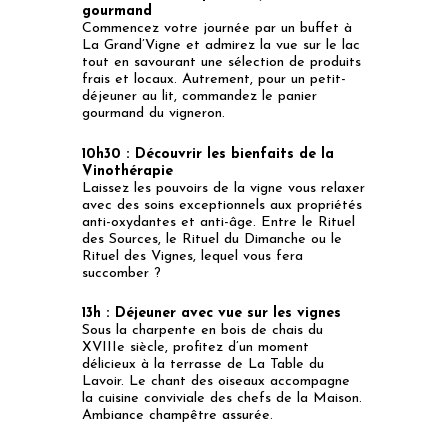
gourmand
Commencez votre journée par un buffet à
La Grand’Vigne et admirez la vue sur le lac
tout en savourant une sélection de produits
frais et locaux. Autrement, pour un petit-
déjeuner au lit, commandez le panier
gourmand du vigneron.
10h30 :
Découvrir les bienfaits de la
Vinothérapie
Laissez les pouvoirs de la vigne vous relaxer
avec des soins exceptionnels aux propriétés
anti-oxydantes et anti-âge. Entre le Rituel
des Sources, le Rituel du Dimanche ou le
Rituel des Vignes, lequel vous fera
succomber ?
13h :
Déjeuner avec vue sur les vignes
Sous la charpente en bois de chais du
XVIIIe siècle, profitez d’un moment
délicieux à la terrasse de
La Table du
Lavoir
. Le chant des oiseaux accompagne
la cuisine conviviale des chefs de la Maison.
Ambiance champêtre assurée.