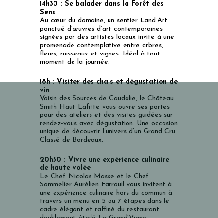
14h30 :
Se balader dans la
Forêt des
Sens
Au cœur du domaine, un sentier Land’Art
ponctué d’œuvres d’art contemporaines
signées par des artistes locaux invite à une
promenade contemplative entre arbres,
fleurs, ruisseaux et vignes. Idéal à tout
moment de la journée.
18h :
Visiter des chais et dégustation de
vin
Voisin des Sources de Caudalie, le Château
Smith Haut Lafitte vous ouvre ses portes
pour des ateliers et des visites guidées sur
rendez-vous avec dégustation. Une occasion
unique de découvrir l’univers d’un Grand Cru
Classé de Bordeaux.
20h30 :
Vivre une expérience culinaire
de haute volée
Le Chef Nicolas Masse et le Chef
Sommelier Aurélien Farrouil vous invitent à
une expérience culinaire hors du commun à
travers un menu en 5 ou 7 étapes dans le
cadre élégant et raffiné du restaurant
doublement étoilé
La Grand’Vigne
.