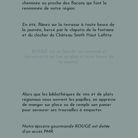
cheminée ou proche des flacons qui font la
renommée de notre région.
En été, flânez sur la terrasse à toute heure de
la journée, bercé par le clapotis de la fontaine
et du clocher du Château Smith Haut Lafitte.
ROUGE est un lieu de vie convivial et
décontracté
où l’on se plait à toute heure de
la journée.
Alors que les bibliothèques de vins et de plats
régionaux nous ouvrent les papilles, on apprécie
de manger sur place ou de remplir son panier
pour savourer ses trouvailles à emporter.
Notre épicerie gourmande ROUGE est dotée
d’un accès PMR.