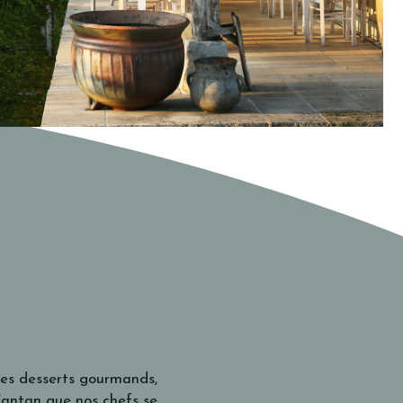
 des desserts gourmands,
’antan que nos chefs se