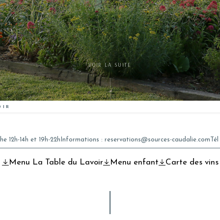
VOIR LA SUITE
OIR
he 12h-14h et 19h-22h
Informations :
reservations@sources-caudalie.com
Tél
Menu La Table du Lavoir
Menu enfant
Carte des vins