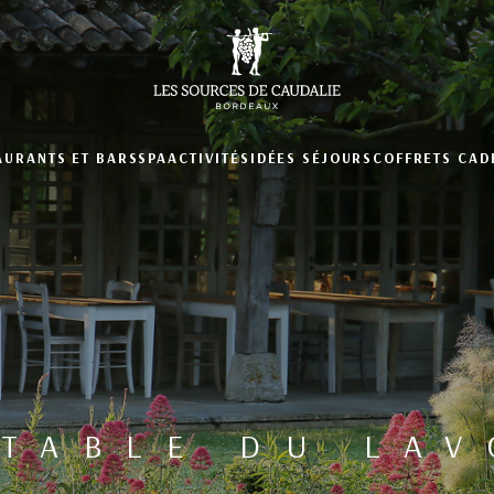
AURANTS ET BARS
SPA
ACTIVITÉS
IDÉES SÉJOURS
COFFRETS CAD
 TABLE DU LAV