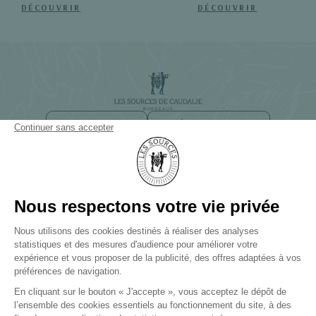
DÉCOUVRIR
DÉCOUVRIR
NEWSLETTER
ACCÈS ET CONTACT
CHEMIN DE SMITH HAUT LAFITTE
33650 BORDEAUX-MARTILLAC
+33(0)5 57 83 83 83
LES SOURCES DE CAUDALIE
Palace et 3 Clefs Michelin
LES SOURCES DE CHEVERNY
Hôtel 5 étoiles et 2 Clefs Michelin