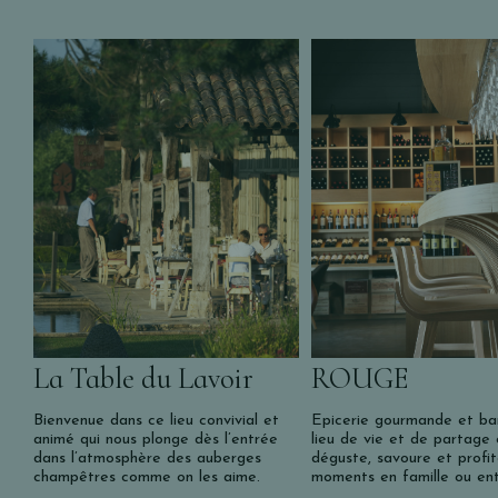
La Table du Lavoir
ROUGE
Bienvenue dans ce lieu convivial et
Epicerie gourmande et bar
animé qui nous plonge dès l’entrée
lieu de vie et de partage 
dans l’atmosphère des auberges
déguste, savoure et profi
champêtres comme on les aime.
moments en famille ou en