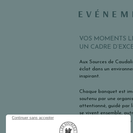
EVÉNEM
VOS MOMENTS LE
UN CADRE D’EXC
Aux Sources de Caudalie
éclat dans un environne
inspirant.
Chaque banquet est ima
soutenu par une organis
attentionné, guidé par le
se vivent ensemble, au
conviviale, authentique