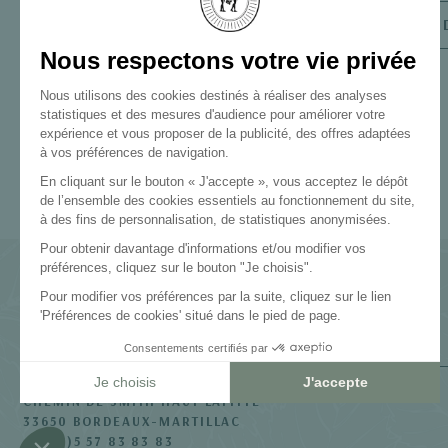
DEMANDER UN 
CHEMIN DE SMITH HAUT LAFITTE
33650 BORDEAUX-MARTILLAC
+33(0)5 57 83 83 83