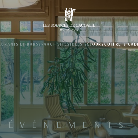
AURANTS ET BARS
SPA
ACTIVITÉS
IDÉES SÉJOURS
COFFRETS CAD
ÉVÉNEMENTS