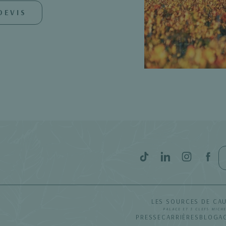
DEVIS
LES SOURCES DE CA
PALACE ET 3 CLEFS MICH
PRESSE
CARRIÈRES
BLOG
A