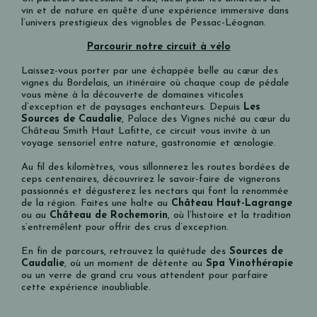
vin et de nature en quête d’une expérience immersive dans
l’univers prestigieux des vignobles de Pessac-Léognan.
Parcourir notre circuit à vélo
Laissez-vous porter par une échappée belle au cœur des
vignes du Bordelais, un itinéraire où chaque coup de pédale
vous mène à la découverte de domaines viticoles
d’exception et de paysages enchanteurs. Depuis
Les
Sources de Caudalie
, Palace des Vignes niché au cœur du
Château Smith Haut Lafitte, ce circuit vous invite à un
voyage sensoriel entre nature, gastronomie et œnologie.
Au fil des kilomètres, vous sillonnerez les routes bordées de
ceps centenaires, découvrirez le savoir-faire de vignerons
passionnés et dégusterez les nectars qui font la renommée
de la région. Faites une halte au
Château Haut-Lagrange
ou au
Château de Rochemorin
, où l’histoire et la tradition
s’entremêlent pour offrir des crus d’exception.
En fin de parcours, retrouvez la quiétude des
Sources de
Caudalie
, où un moment de détente au
Spa Vinothérapie
ou un verre de grand cru vous attendent pour parfaire
cette expérience inoubliable.