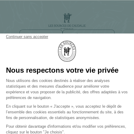
NEWSLETTER
ACCÈS ET CONTACT
CHEMIN DE SMITH HAUT LAFITTE
33650 BORDEAUX-MARTILLAC
+33(0)5 57 83 83 83
LES SOURCES DE CAUDALIE
Palace et 3 Clefs Michelin
LES SOURCES DE CHEVERNY
Hôtel 5 étoiles et 2 Clefs Michelin
LES SOURCES DE VOUGEOT
Hôtel 5 étoiles
PRESSE