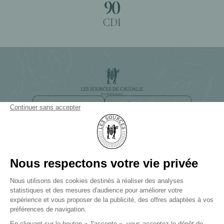
90
CDI
NEWSLETTER
ACCÈS ET CONTACT
CHEMIN DE SMITH HAUT LAFITTE
33650 BORDEAUX-MARTILLAC
+33(0)5 57 83 83 83
LES SOURCES DE CAUDALIE
Palace et 3 Clefs Michelin