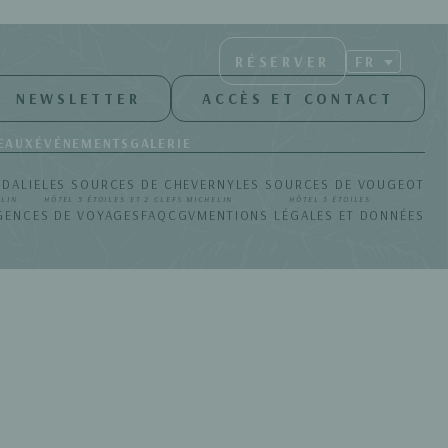
RÉSERVER
FR
NEWSLETTER
ACCÈS ET CONTACT
EAUX
ÉVÉNEMENTS
GALERIE
UDALIE
LES SOURCES DE CHEVERNY
LES SOURCES DE VOUGEOT
ELIN
HÔTEL 5 ÉTOILES ET 2 CLEFS MICHELIN
HÔTEL 5 ÉTOILES
GENCES DE VOYAGES
FAQ
CGV
MENTIONS LÉGALES ET DONNÉES