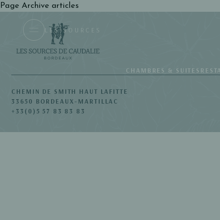
Page Archive articles
LES SOURCES
CHAMBRES & SUITES
REST
CHEMIN DE SMITH HAUT LAFITTE
33650 BORDEAUX-MARTILLAC
+33(0)5 57 83 83 83