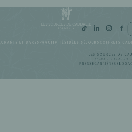
AURANTS ET BARS
SPA
ACTIVITÉS
IDÉES SÉJOURS
COFFRETS CAD
LES SOURCES DE CA
PALACE ET 3 CLEFS MICH
PRESSE
CARRIÈRES
BLOG
A