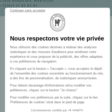
33650 BORDEAUX-MARTILLAC
+33(0)5 57 83 83 83