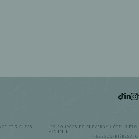
AURANTS ET BARS
SPA
ACTIVITÉS
IDÉES SÉJOURS
COFFRETS CAD
ACE ET 3 CLEFS
LES SOURCES DE CHEVERNY
HÔTEL 5 ÉTOI
MICHELIN
PRESSE
CARRIÈRES
BLO