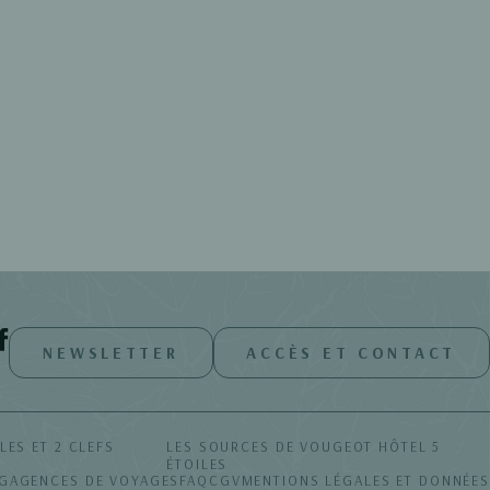
RÉSERVER
EAUX
ÉVÉNEMENTS
GALERIE
NEWSLETTER
ACCÈS ET CONTACT
LES ET 2 CLEFS
LES SOURCES DE VOUGEOT
HÔTEL 5
ÉTOILES
G
AGENCES DE VOYAGES
FAQ
CGV
MENTIONS LÉGALES ET DONNÉES