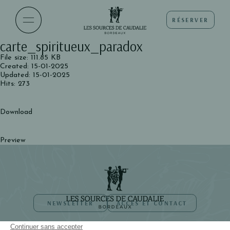
RÉSERVER
carte_spiritueux_paradox
File size: 111.85 KB
Created: 15-01-2025
Updated: 15-01-2025
Hits: 273
Download
Preview
NEWSLETTER
ACCÈS ET CONTACT