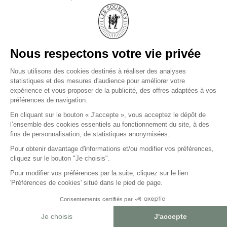
CHEMIN DE SMITH HAUT LAFITTE
33650 BORDEAUX-MARTILLAC
+33(0)5 57 83 83 83
LES SOURCES DE CAUDALIE
PALACE ET 3 CLEFS
MICHELIN
LES SOURCES DE CHEVERNY
HÔTEL 5 ÉTOILES ET
2 CLEFS MICHELIN
LES SOURCES DE VOUGEOT
HÔTEL 5 ÉTOILES
PRESSE
CARRIÈRES
BLOG
AGENCES DE VOYAGES
FAQ
CGV
MENTIONS LÉGALES ET DONNÉES