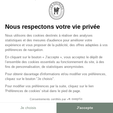
CHEMIN DE SMITH HAUT LAFITTE
33650 BORDEAUX-MARTILLAC
+33(0)5 57 83 83 83
LES SOURCES DE CAUDALIE
PALACE ET 3 CLEFS
MICHELIN
LES SOURCES DE CHEVERNY
HÔTEL 5 ÉTOILES ET
2 CLEFS MICHELIN
LES SOURCES DE VOUGEOT
HÔTEL 5 ÉTOILES
PRESSE
CARRIÈRES
BLOG
AGENCES DE VOYAGES
FAQ
CGV
MENTIONS LÉGALES ET DONNÉES