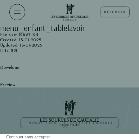
RÉSERVER
menu_enfant_tablelavoir
File size: 126.87 KB
Created: 15-01-2025
Updated: 15-01-2025
Hits: 281
Download
Preview
NEWSLETTER
ACCÈS ET CONTACT