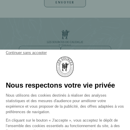
NEWSLETTER
ACCÈS ET CONTACT
CHEMIN DE SMITH HAUT LAFITTE
33650 BORDEAUX-MARTILLAC
+33(0)5 57 83 83 83
LES SOURCES DE CAUDALIE
Palace et 3 Clefs Michelin
LES SOURCES DE CHEVERNY
Hôtel 5 étoiles et 2 Clefs Michelin