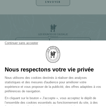
NEWSLETTER
ACCÈS ET CONTACT
CHEMIN DE SMITH HAUT LAFITTE
33650 BORDEAUX-MARTILLAC
+33(0)5 57 83 83 83
LES SOURCES DE CAUDALIE
Palace et 3 Clefs Michelin
LES SOURCES DE CHEVERNY
Hôtel 5 étoiles et 2 Clefs Michelin