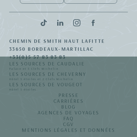
CHEMIN DE SMITH HAUT LAFITTE
33650 BORDEAUX-MARTILLAC
+33(0)5 57 83 83 83
LES SOURCES DE CAUDALIE
Palace et 3 Clefs Michelin
LES SOURCES DE CHEVERNY
Hôtel 5 étoiles et 2 Clefs Michelin
LES SOURCES DE VOUGEOT
Hôtel 5 étoiles
PRESSE
CARRIÈRES
BLOG
AGENCES DE VOYAGES
FAQ
CGV
MENTIONS LÉGALES ET DONNÉES